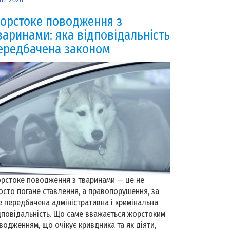
орстоке поводження з
варинами: яка відповідальність
ередбачена законом
рстоке поводження з тваринами — це не
осто погане ставлення, а правопорушення, за
е передбачена адміністративна і кримінальна
дповідальність. Що саме вважається жорстоким
водженням, що очікує кривдника та як діяти,