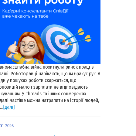
вномасштабна війна похитнула ринок праці в
раїні. Роботодавці нарікають, що їм бракує рук. А
ди у пошуках роботи скаржаться, що
опозицій мало і зарплати не відповідають
ікуванням. У Threads та інших соцмережах
далі частіше можна натрапити на історії людей,
..
[далі]
.01.2026