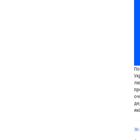
По
Ук
лю
пр
оч
де
які.
30