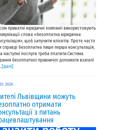
сом приватні юридичні компанії використовують
комунікації слова «безоплатна юридична
нсультація», щоб залучити клієнтів. Проте часто
м справді безоплатна лише перша консультація,
за наступні послуги треба платити.Система
дання безоплатної правничої допомоги взагалі
..
[далі]
.01.2026
ителі Львівщини можуть
езоплатно отримати
онсультації з питань
рацевлаштування