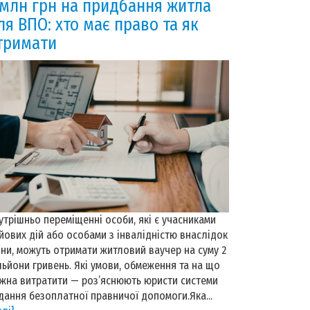
 млн грн на придбання житла
ля ВПО: хто має право та як
тримати
утрішньо переміщенні особи, які є учасниками
йових дій або особами з інвалідністю внаслідок
йни, можуть отримати житловий ваучер на суму 2
льйони гривень. Які умови, обмеження та на що
жна витратити — роз’яснюють юристи системи
дання безоплатної правничої допомоги.Яка...