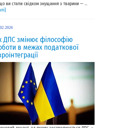
що ви стали свідком знущання з тварини — ...
алі]
.02.2026
к ДПС змінює філософію
оботи в межах податкової
вроінтеграції
ючовий акцент, на якому зосереджується ДПС, –