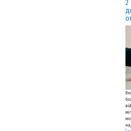
2
д
о
Вн
бо
ві
мі
мо
на