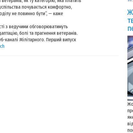
ветеранів, як ту категорію, яка платить
 суспільства почувається комфортно,
Ж
оділу не повинно бути”, — каже
т
ості з ведучими обговорюватимуть
п
даптацію, болі та прагнення ветеранів.
б-каналі Мілітарного. Перший випуск
ch
Жо
пр
як
ві
по