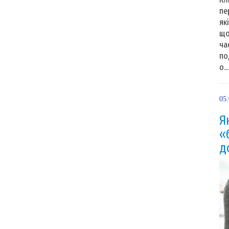
пе
як
що
ча
по
о...
05
Я
«
д