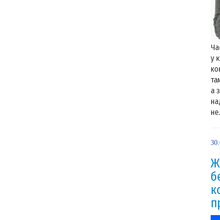
Ча
у 
ко
та
а 
на
не.
30
Ж
б
к
п