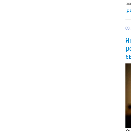
як
[д
09
Я
р
є
Кл