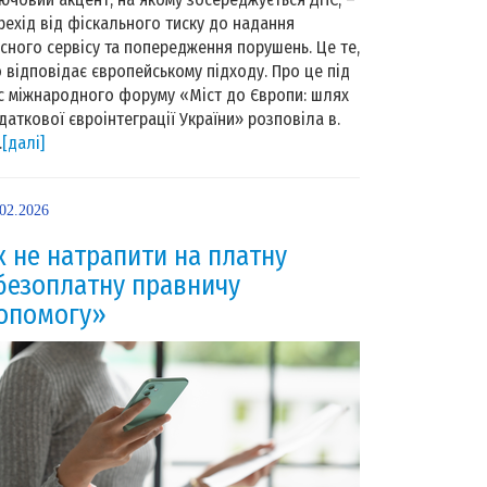
рехід від фіскального тиску до надання
існого сервісу та попередження порушень. Це те,
 відповідає європейському підходу. Про це під
с міжнародного форуму «Міст до Європи: шлях
даткової євроінтеграції України» розповіла в.
.
[далі]
.02.2026
к не натрапити на платну
безоплатну правничу
опомогу»