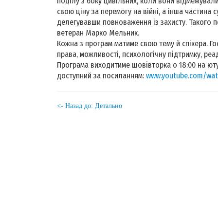
поділу з боку цивільних, коли вони відмежували 
свою ціну за перемогу на війні, а інша частина
делегувавши повноваження із захисту. Такого п
ветеран Марко Мельник.
Кожна з програм матиме свою тему й спікера. Г
права, можливості, психологічну підтримку, реа
Програма виходитиме щовівторка о 18:00 на юту
доступний за посиланням:
www.youtube.com/wat
<- Назад до: Детально