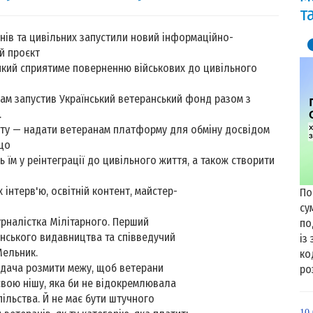
т
нів та цивільних запустили новий інформаційно-
й проєкт
 який сприятиме поверненню військових до цивільного
ам запустив Український ветеранський фонд разом з
.
ту — надати ветеранам платформу для обміну досвідом
 що
 їм у реінтеграції до цивільного життя, а також створити
 інтерв'ю, освітній контент, майстер-
По
су
урналістка Мілітарного. Перший
по
анського видавництва та співведучий
із
Мельник.
ко
задача розмити межу, щоб ветерани
ро
свою нішу, яка би не відокремлювала
спільства. Й не має бути штучного
10