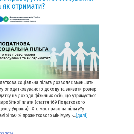
а як отримати?
даткова соціальна пільга дозволяє зменшити
му оподатковуваного доходу та знизити розмір
датку на доходи фізичних осіб, що утримується
 заробітної плати (стаття 169 Податкового
дексу України). Хто має право на пільгу?у
змірі 150 % прожиткового мінімуму -...
[далі]
.02.2026