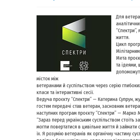
Для ветера
аналітични
“Спектри”,
життя.
Цикл прогр
Мілітарним
Мета проєк
та ідеями,
допоможуть
місток між
ветеранами й суспільством через серію глибоких
класи та інтерактивні сесії.
Ведуча проєкту “Спектри” — Катерина Супрун, ж
гостем передачі став ветеран, засновник ветер
наступних програм проєкту “Спектри” — Марко 
“Зараз перед українським суспільством стоїть 
могли повертатися в цивільне життя й займати 
їх. Я розумію ветеранів як органічну частину су