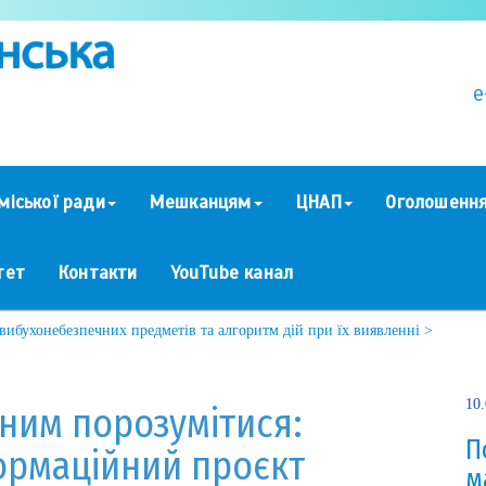
e
міської ради
Мешканцям
ЦНАП
Оголошенн
тет
Контакти
YouTube канал
ибухонебезпечних предметів та алгоритм дій при їх виявленні >
10
ьним порозумітися:
П
ормаційний проєкт
м