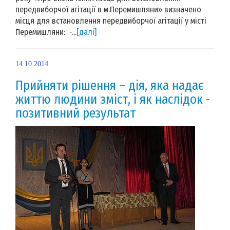
передвиборчої агітації в м.Перемишляни» визначено
місця для встановлення передвиборчої агітації у місті
Перемишляни: -...
[далі]
14.10.2014
Прийняти рішення – дія, яка надає
життю людини зміст, і як наслідок -
позитивний результат