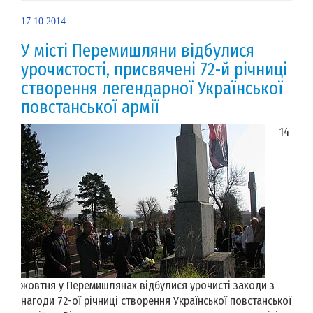
17.10.2014
У місті Перемишляни відбулися
урочистості, присвячені 72-й річниці
створення легендарної Української
повстанської армії
14
жовтня у Перемишлянах відбулися урочисті заходи з
нагоди 72-ої річниці створення Української повстанської