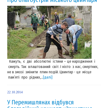
Кажуть, є дві абсолютні істини – це народження і
смерть. Так влаштований світ. І ніхто з нас, смертних,
не в змозі змінити плин подій. Цвинтар - це місце
пам’яті про рідних,...
[далі]
22.10.2014
У Перемишлянах відбувся