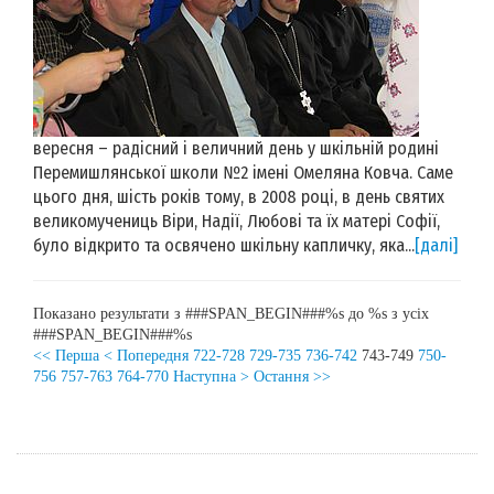
вересня – радісний і величний день у шкільній родині
Перемишлянської школи №2 імені Омеляна Ковча. Саме
цього дня, шість років тому, в 2008 році, в день святих
великомучениць Віри, Надії, Любові та їх матері Софії,
було відкрито та освячено шкільну капличку, яка...
[далі]
Показано результати з ###SPAN_BEGIN###%s до %s з усіх
###SPAN_BEGIN###%s
<< Перша
< Попередня
722-728
729-735
736-742
743-749
750-
756
757-763
764-770
Наступна >
Остання >>