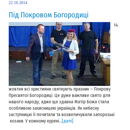
22.10.2014
Під Покровом Богородиці
14
жовтня всі християни святкують празник – Покрову
Пресвятої Богородиці. Це дуже важливе свято для
нашого народу, адже ще здавна Матір Божа стала
особливою захисницею українців. Як небесну
заступницю Її почитали та возвеличували запорозькі
козаки. У кожному курені...
[далі]