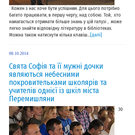
Кожен з нас хоче бути успішним. Для цього потрібно
багато працювати, в першу чергу, над собою. Той, хто
намагається отримати більше знань у цій галузі , може
легко знайти відповідну літературу в бібліотеках.
Можна також натиснути кілька клавіш...
[далі]
08.10.2014
Свята Софія та її мужні дочки
являються небесними
покровительками школярів та
учителів однієї із шкіл міста
Перемишляни
30