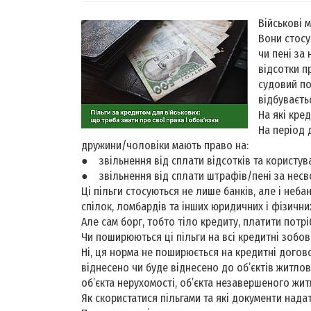
Військові 
Вони стосу
чи пені за
відсотки п
судовий по
відбуваєть
На які кред
На період 
дружини/чоловіки мають право на:
● звільнення від сплати відсотків та користув
● звільнення від сплати штрафів/пені за несв
Ці пільги стосуються не лише банків, але і неба
спілок, ломбардів та інших юридичних і фізичних
Але сам борг, тобто тіло кредиту, платити потріб
Чи поширюються ці пільги на всі кредитні зобов
Ні, ця норма не поширюється на кредитні догов
віднесено чи буде віднесено до об’єктів житло
об’єкта нерухомості, об’єкта незавершеного жит
Як скористатися пільгами та які документи нада