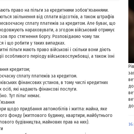
мають право на пільги за кредитними зобов'язаннями.
ються звільнення від сплати відсотків, а також штрафів
 несвоєчасну сплату платежів за кредитом. Але буває, що
родовжують нараховувати, а згодом військовий отримує
зов про стягнення боргу. Розповідаємо чому так
ся і що робити у таких випадках.
итні пільги мають право військові і скільки вони діють
дії особливого періоду військовослужбовці, а також їхні
Рі
ання кредитом;
за
оєчасну сплату платежів за кредитом.
ве
нківських фінансових установ, в тому числі кредитних
до
 осіб, які надають фінансові послуги.
ве
но. Тут пільг немає.
ве
’язання
до
ори щодо придбання автомобілів і житла: майна, яке
вого фонду (житлового будинку, квартири, майбутнього
лового будівництва, майнових прав на них).
16
ти