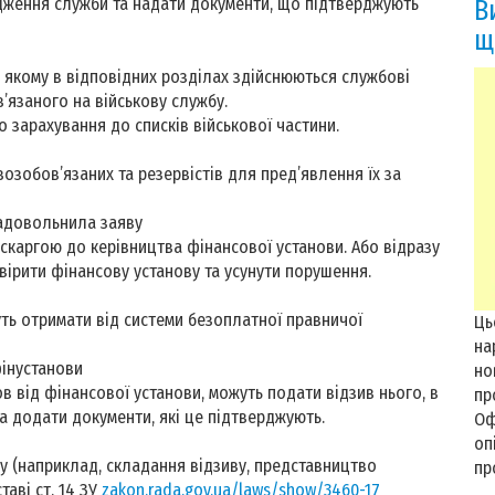
ження служби та надати документи, що підтверджують
В
щ
у якому в відповідних розділах здійснюються службові
’язаного на військову службу.
ро зарахування до списків військової частини.
озобов’язаних та резервістів для пред’явлення їх за
задовольнила заяву
скаргою до керівництва фінансової установи. Або відразу
вірити фінансову установу та усунути порушення.
уть отримати від системи безоплатної правничої
Ць
на
інустанови
но
 від фінансової установи, можуть подати відзив нього, в
пр
а додати документи, які це підтверджують.
Оф
оп
у (наприклад, складання відзиву, представництво
пр
таві ст. 14 ЗУ
zakon.rada.gov.ua/laws/show/3460-17