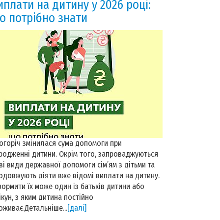
иплати на дитину у 2026 році:
о потрібно знати
огоріч змінилася сума допомоги при
родженні дитини. Окрім того, запроваджуються
ві види державної допомоги сім’ям з дітьми та
одовжують діяти вже відомі виплати на дитину.
ормити їх може один із батьків дитини або
ікун, з яким дитина постійно
оживає.Детальніше...
[далі]