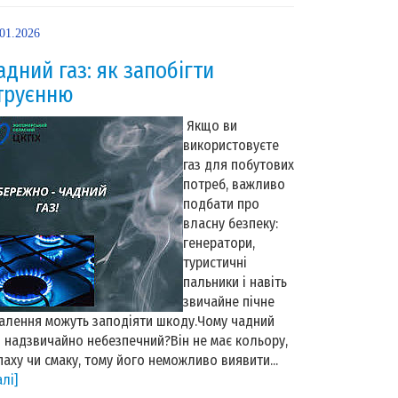
.01.2026
адний газ: як запобігти
труєнню
Якщо ви
використовуєте
газ для побутових
потреб, важливо
подбати про
власну безпеку:
генератори,
туристичні
пальники і навіть
звичайне пічне
алення можуть заподіяти шкоду.Чому чадний
з надзвичайно небезпечний?Він не має кольору,
паху чи смаку, тому його неможливо виявити...
алі]