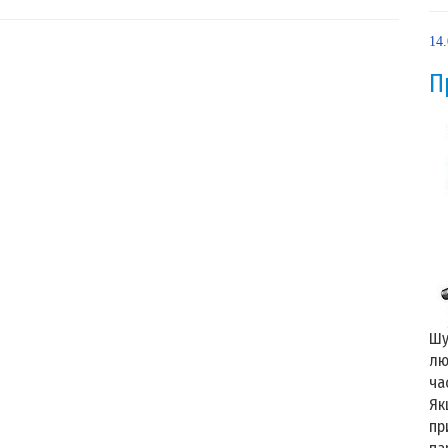
14
П
Шу
лю
ча
Як
пр