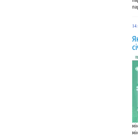
па
па
14
Я
с
мі
мі