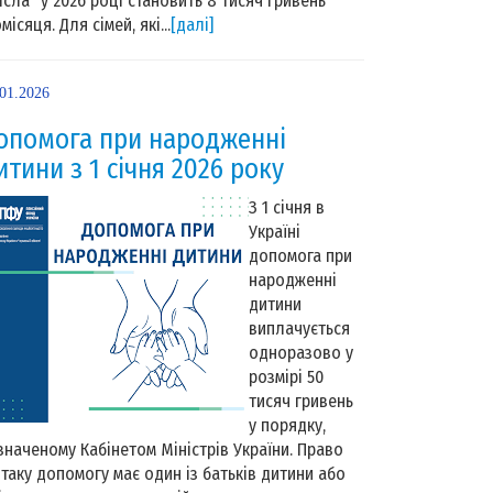
Ясла” у 2026 році становить 8 тисяч гривень
місяця. Для сімей, які...
[далі]
.01.2026
опомога при народженні
итини з 1 січня 2026 року
З 1 січня в
Україні
допомога при
народженні
дитини
виплачується
одноразово у
розмірі 50
тисяч гривень
у порядку,
значеному Кабінетом Міністрів України. Право
 таку допомогу має один із батьків дитини або