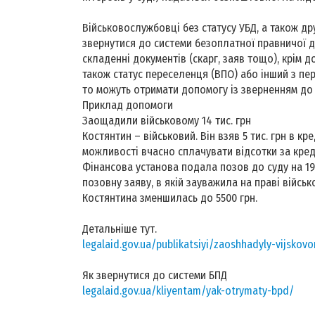
Військовослужбовці без статусу УБД, а також д
звернутися до системи безоплатної правничої д
складенні документів (скарг, заяв тощо), крім 
також статус переселенця (ВПО) або інший з пе
то можуть отримати допомогу із зверненням до с
Приклад допомоги
Заощадили військовому 14 тис. грн
Костянтин – військовий. Він взяв 5 тис. грн в кр
можливості вчасно сплачувати відсотки за кред
Фінансова установа подала позов до суду на 19
позовну заяву, в якій зауважила на праві військ
Костянтина зменшилась до 5500 грн.
Детальніше тут.
legalaid.gov.ua/publikatsiyi/zaoshhadyly-vijskov
Як звернутися до системи БПД
legalaid.gov.ua/kliyentam/yak-otrymaty-bpd/