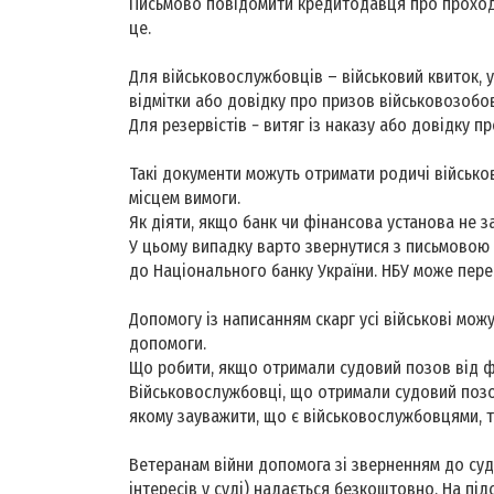
Письмово повідомити кредитодавця про проход
це.
Для військовослужбовців – військовий квиток, 
відмітки або довідку про призов військовозобов
Для резервістів − витяг із наказу або довідку п
Такі документи можуть отримати родичі військов
місцем вимоги.
Як діяти, якщо банк чи фінансова установа не 
У цьому випадку варто звернутися з письмовою 
до Національного банку України. НБУ може пере
Допомогу із написанням скарг усі військові мож
допомоги.
Що робити, якщо отримали судовий позов від ф
Військовослужбовці, що отримали судовий позов
якому зауважити, що є військовослужбовцями, т
Ветеранам війни допомога зі зверненням до суд
інтересів у суді) надається безкоштовно. На підс