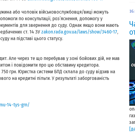
ружина або чоловік військовослужбовця/виці можуть
16
опомоги по консультації, роз’яснення, допомогу у
Ч
документів для звернення до суду. Однак якщо вони мають
о
редбачених ст. 14 ЗУ
zakon.rada.gov.ua/laws/show/3460-17
,
уду на підставі цього статусу.
едит. Але через те що перебував у зоні бойових дій, не мав
итом і повідомити про цю обставину кредитора.
 750 грн. Юристка системи БПД склала до суду відзив на
ового на кредитні пільги. У результаті заборгованість
omu-14-tys-grn/
оп
га
за
[д