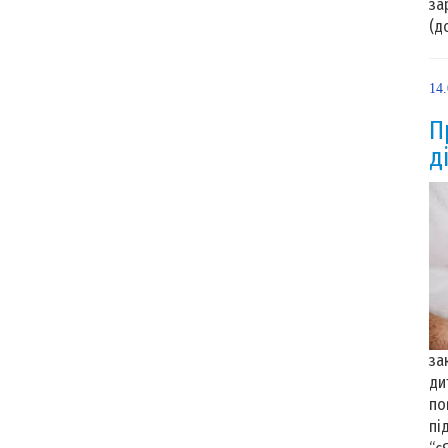
за
(до
14
П
д
за
ди
по
пі