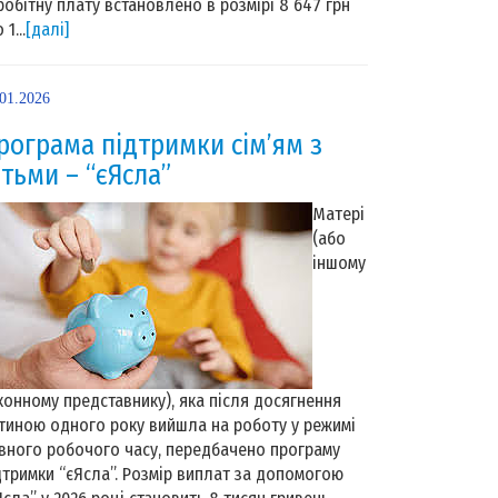
робітну плату встановлено в розмірі 8 647 грн
 1...
[далі]
.01.2026
рограма підтримки сім’ям з
ітьми – “єЯсла”
Матері
(або
іншому
конному представнику), яка після досягнення
тиною одного року вийшла на роботу у режимі
вного робочого часу, передбачено програму
дтримки “єЯсла”. Розмір виплат за допомогою