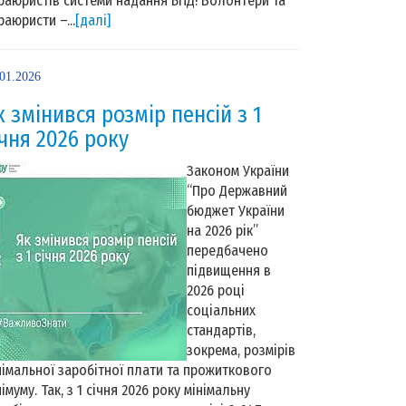
раюристів системи надання БПД! Волонтери та
раюристи –...
[далі]
.01.2026
к змінився розмір пенсій з 1
ічня 2026 року
Законом України
“Про Державний
бюджет України
на 2026 рік”
передбачено
підвищення в
2026 році
соціальних
стандартів,
зокрема, розмірів
німальної заробітної плати та прожиткового
німуму. Так, з 1 січня 2026 року мінімальну