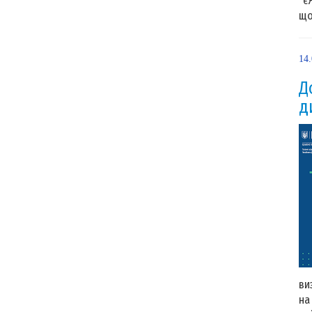
“є
що
14
Д
д
ви
на