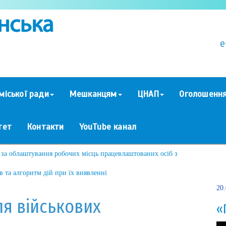
e
міської ради
Мешканцям
ЦНАП
Оголошенн
тет
Контакти
YouTube канал
 за облаштування робочих місць працевлаштованих осіб з
 та алгоритм дій при їх виявленні
20
ля військових
«